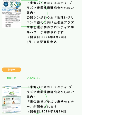
〈東海バイオコミュニティ プ
ラズマ農業技術研究会からのご
案内〉
公開シンポジウム「地球レジリ
エンス強化に向けた低温プラズ
マ学と遺伝学のフロンティア学
際ハブ」が開催されます
（開催日 2026年3月23日
(月)）※要事前申込
New
2026.3.2
​お知らせ
〈東海バイオコミュニティ プ
ラズマ農業技術研究会からのご
案内〉
「日仏連携プラズマ農学セミナ
ー」が開催されます
（開催日 2026年3月10日