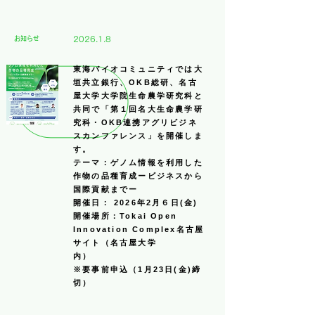
​お知らせ
2026.1.8
東海バイオコミュニティでは大
垣共立銀行、OKB総研、名古
屋大学大学院生命農学研究科と
共同で「第１回名大生命農学研
究科・OKB連携アグリビジネ
スカンファレンス」を開催しま
す。
テーマ：ゲノム情報を利用した
作物の品種育成
ービジネスから
国際貢献までー
開催日： 2026年2月６日(金)
開催場所：Tokai Open
Innovation Complex
​名古屋
サイト（名古屋大学
内）
​※要事前申込（1月23日
(金)締
切）