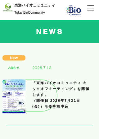
東海バイオコミュニティ
​Tokai BioCommunity
NEWS
New
2026.7.13
​お知らせ
「東海バイオコミュニティ キ
ックオフミーティング」を開催
します。
（開催日 2026年7月31日
(金)）※要事前申込