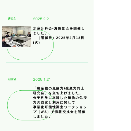
​研究会
2025.2.21
​水産分科会-海藻部会を開催し
ました。
（開催日）2025年2月18日
(火)
​研究会
2025.1.21
「農産物の免疫力/生産力向上
研究会」を立ち上げました。
​分子科学に立脚した植物の免疫
力の強化と利用に関して
事業化可能性調査ワークショッ
プ（WS）で情報交換会を開催
しました。