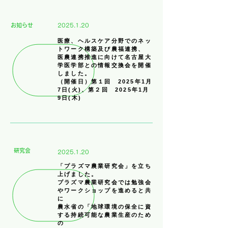
​お知らせ
2025.1.20
​医療、ヘルスケア分野でのネッ
トワーク構築及び農福連携、
医農連携推進に向けて名古屋大
学医学部との情報交換会を開催
しました。
（開催日）第１回 2025年1月
7日(火)、第２回 2025年1月
9日(木)
​研究会
2025.1.20
「プラズマ農業研究会」を立ち
上げました。
​プラズマ農業研究会では勉強会
やワークショップを進めると共
に
農水省の「地球環境の保全に資
する持続可能な農業生産のため
の